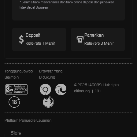
* Selama bank maintenance dan bank offline deposit dan penarikan
tidak dapat diproses
Deposit
Penarikan
Rata-rata 1 Menit
Rata-rata 3 Menit
Tanggung Jawab
Browser Yang
Bermain
Didukung
©2026 JAGO89. Hak cipta
dilindungi | 18+
Platform Penyedia Layanan
Slots