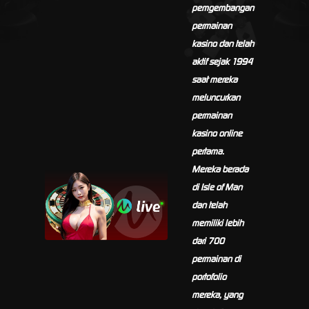
pemgembangan
permainan
kasino dan telah
aktif sejak 1994
saat mereka
meluncurkan
permainan
kasino online
pertama.
Mereka berada
di Isle of Man
dan telah
memiliki lebih
dari 700
permainan di
portofolio
mereka, yang