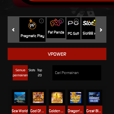
i
i
i
i
i
Facha
Fat Panda
Slot88 x PP
PG Soft
Pragmatic Play
VPOWER
Semua
Slots
Top
permainan
20
Sea World
God Of Wealth
Golden Rooster
Dragon's Riches
Great Blue