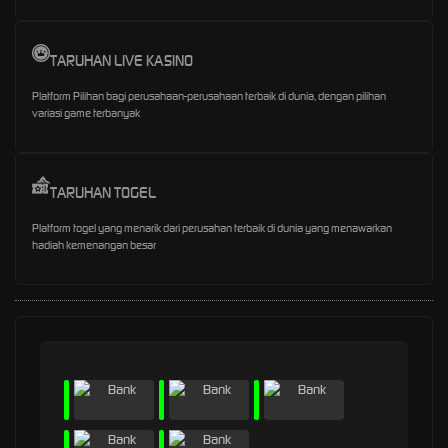
TARUHAN LIVE KASINO
Platform Pilihan bagi perusahaan-perusahaan terbaik di dunia, dengan pilihan
variasi game terbanyak
TARUHAN TOGEL
Platform togel yang menarik dari perusahan terbaik di dunia yang menawarkan
hadiah kemenangan besar