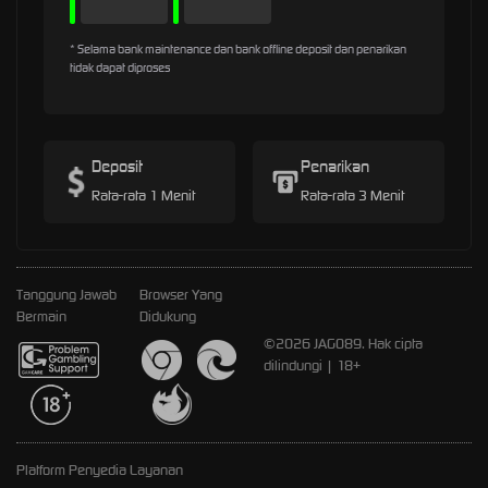
* Selama bank maintenance dan bank offline deposit dan penarikan
tidak dapat diproses
Deposit
Penarikan
Rata-rata 1 Menit
Rata-rata 3 Menit
Tanggung Jawab
Browser Yang
Bermain
Didukung
©2026 JAGO89. Hak cipta
dilindungi | 18+
Platform Penyedia Layanan