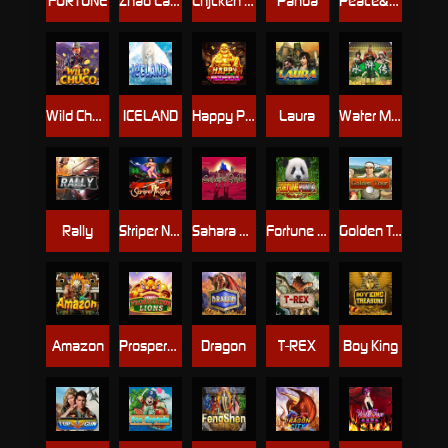
FORTUNE
Zhao Cai Jin Bao
Chjcken Djnner
Panda
Peace&Long Life
Wild Chuco
ICELAND
Happy Prosperous
Laura
Water Margin
Rally
Striper Night
Sahara Gold
Fortune Panda
Golden Tour
Amazon
Prosperous Lions
Dragon
T-REX
Boy King