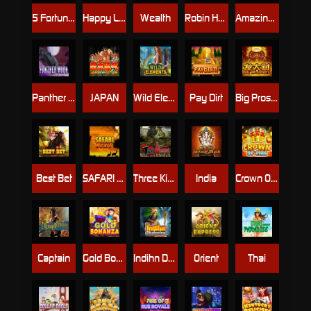
5 Fortune Dragon
Happy Lantern
Wealth
Robin Hood
Amazing Thailand
Panther Moon
JAPAN
Wild Elements
Pay Dirt
Big Prosperity
Best Bet
SAFARI Heat
Three Kingdoms
India
Crown Of Fire
Captain
Gold Bonanza
Indihn Dkehming
Orient
Thai