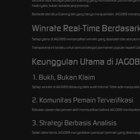
JAGO89 hadir sebagai platform iGaming yang membuktikan performanya melalu
hasil nyata, bukan sekadar janji promosi.
Berbeda dari situs iGaming lain yang hanya menjual klaim, JAGO89 menampi
Winrate Real-Time Berdasark
Setiap game di JAGO89 menampilkan winrate yang diperoleh dari sesi perm
Transparansi ini berlaku untuk semua kategori permainan populer seperti G
Keunggulan Utama di JAGO
1. Bukti, Bukan Klaim
Setiap winrate di JAGO89 didukung data audit internal. Tidak ada manipulasi
2. Komunitas Pemain Terverifikasi
Ratusan ulasan dari pemain aktif membuktikan bahwa JAGO89 memberikan has
3. Strategi Berbasis Analisis
Selain data teknis, JAGO89 menyediakan panduan bermain yang dirancang b