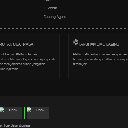
E-Sports
Sabung Ayam
RUHAN OLAHRAGA
TARUHAN LIVE KASINO
ook Gaming Platform Terbaik
Platform Pilihan bagi perusahaan-perusa
kan lebih banyak game, odds yang lebih
terbaik di dunia, dengan pilihan variasi g
 dan menyediakan pilihan yang lebih
terbanyak
untuk pemain.
an tidak dapat diproses