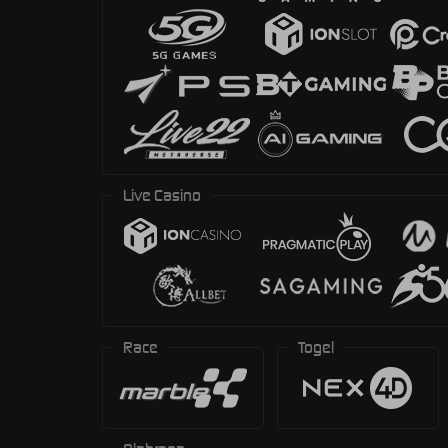
Live Casino
Race
Togel