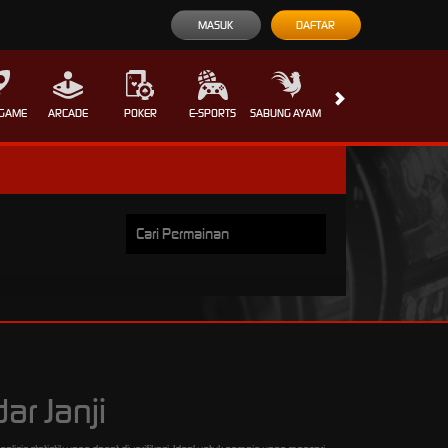
MASUK
DAFTAR
 GAME
ARCADE
POKER
E-SPORTS
SABUNG AYAM
PROMOSI
r Janji