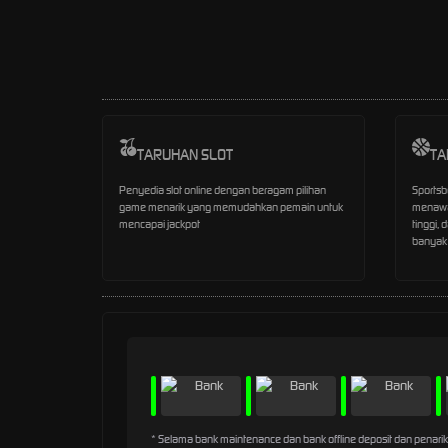
TARUHAN SLOT
TA
Penyedia slot online dengan beragam pilihan
Sportsb
game menarik yang memudahkan pemain untuk
menawar
mencapai jackpot
tinggi,
banyak 
* Selama bank maintenance dan bank offline deposit dan penarik