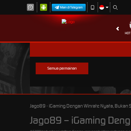
Main di Telegram
HOT
Semua permainan
Jago89 - iGaming Dengan Winrate Nyata, Bukan S
Jago89 – iGaming Denga