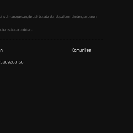
n tahu di mana peluang terbaik berada, dan dapat bermain dengan penuh
bukan sekadar berbicara.
an
Komunitas
85869260156